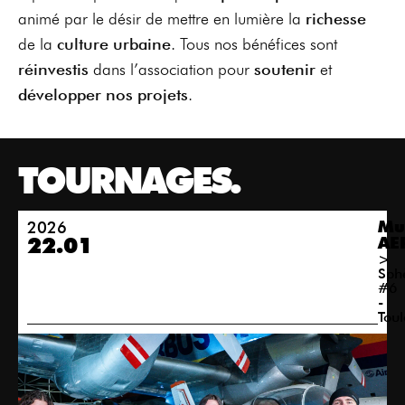
animé par le désir de mettre en lumière la
richesse
de la
culture
urbaine
. Tous nos bénéfices sont
réinvestis
dans l’association pour
soutenir
et
développer nos projets
.
TOURNAGES.
2026
Mu
22.01
AE
>
Sph
#6
-
Tou