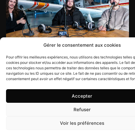
Gérer le consentement aux cookies
Pour offrir les meilleures expériences, nous utilisons des technologies telles 
cookies pour stocker et/ou accéder aux informations des appareils. Le fait de
ces technologies nous permettra de traiter des données telles que le compo
navigation ou les ID uniques sur ce site. Le fait de ne pas consentir ou de reti
2025
Sal
consentement peut avoir un effet négatif sur certaines caractéristiques et fo
22.05
de
Ill
>
Accepter
Sph
#5
-
Refuser
Cap
Voir les préférences