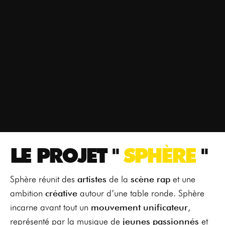
LE PROJET "
SPHÈRE
"
Sphère réunit des
artistes
de la
scène rap
et une
ambition
créative
autour d’une table ronde. Sphère
incarne avant tout un
mouvement unificateur
,
représenté par la musique de
jeunes passionnés
et