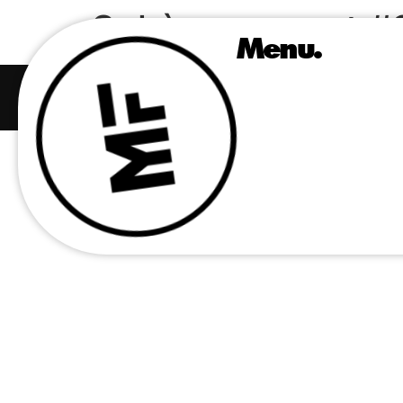
Sphère concert #
Menu.
Mindfamily – tous droits réservés
©